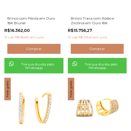
Brinco com Pérola em Ouro
Brinco Trava com Ródio e
18K Bruner
Zircônia em Ouro 18K
R$16.362,00
R$15.756,27
12
x
de
R$1.363,50
sem juros
12
x
de
R$1.313,02
sem juros
Tire sua duvida pelo
Tire sua duvida pelo
Whatsapp
Whatsapp
Frete grátis
Frete grátis