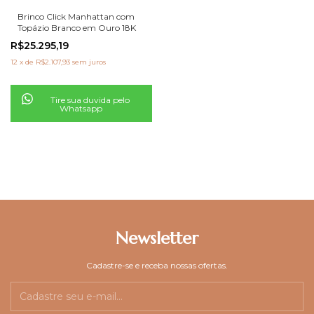
Brinco Click Manhattan com
Topázio Branco em Ouro 18K
R$25.295,19
12
x
de
R$2.107,93
sem juros
Tire sua duvida pelo
Whatsapp
Newsletter
Cadastre-se e receba nossas ofertas.