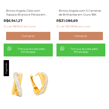
Brinco Argola Click com
Brinco Argola com 5 Carreiras
Topázio Branco e Pérola em
de Brilhantes em Ouro 18K
Ouro 18K
R$6.941,27
R$31.086,69
12
x
de
R$578,44
sem juros
12
x
de
R$2.590,56
sem juros
Tire sua duvida pelo
Tire sua duvida pelo
Whatsapp
Whatsapp
Esgotado