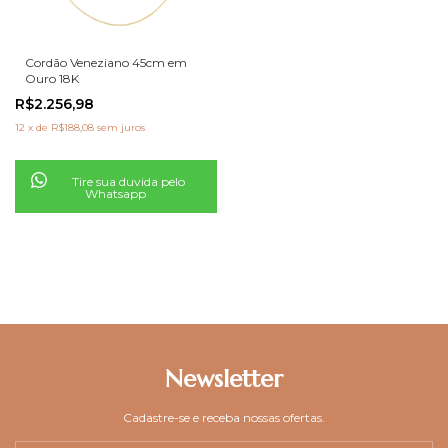
Cordão Veneziano 45cm em
Ouro 18K
R$2.256,98
12
x
de
R$188,08
sem juros
Tire sua duvida pelo
Whatsapp
Newsletter
Cadastre-se e receba nossas ofertas.