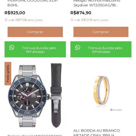
PERFUME GOODGIRL EDP
Relógio Technos Masculino
80ML
Skydiver WT2050AG/1B
Anadigi
R$925,00
R$874,90
12
x
de
R$77,08
sem juros
12
x
de
R$72,91
sem juros
Tire sua duvida pelo
Tire sua duvida pelo
Whatsapp
Whatsapp
Frete grátis
ALI. BORDA AU BRANCO
METADE CRAV. BRILH.