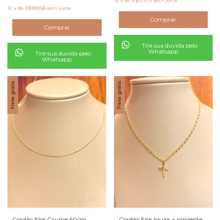
12
x
de
R$373,75
sem juros
12
x
de
R$189,58
sem juros
Tire sua duvida pelo
Whatsapp
Tire sua duvida pelo
Whatsapp
Frete grátis
Frete grátis
Cordão Elos Grume 60cm
Cordão Elos Iguais + pingente