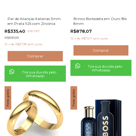
Par de Alianças Italianas 3mm
Brinco Borboleta em Ouro 18k
em Prata 925 com Zircónia
8mm
R$335,40
R$878,07
-
51
% OFF
R$690,00
12
x
de
R$73,17
sem juros
12
x
de
R$27,95
sem juros
Tire sua duvida pelo
Whatsapp
Tire sua duvida pelo
Whatsapp
Frete grátis
Frete grátis