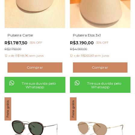
Pulseira Cartie
Pulseira Elos 3x1
R$1.787,50
R$3.190,00
-
35
% OFF
-
35
% OFF
R$2.750,00
R$4.900,00
12
x
de
R$148,96
sem juros
12
x
de
R$265,83
sem juros
Tire sua duvida pelo
Tire sua duvida pelo
Whatsapp
Whatsapp
Frete grátis
Frete grátis