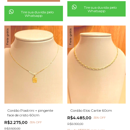
Tire sua duvida pelo
Whatsapp
Tire sua duvida pelo
Whatsapp
Frete grátis
Frete grátis
Cordão Piastrini + pingente
Cordão Elos Cartie 60cm
face de cristo 60cm
R$4.485,00
-
35
% OFF
R$2.275,00
-
35
% OFF
R$6.900,00
R$3.500,00