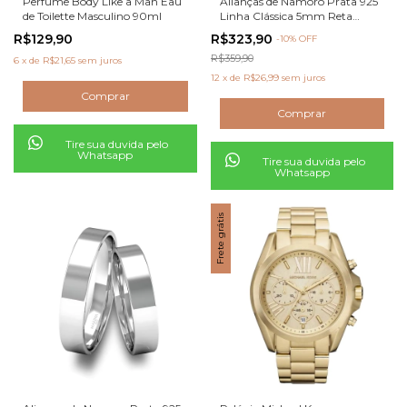
Perfume Body Like a Man Eau
Alianças de Namoro Prata 925
de Toilette Masculino 90ml
Linha Clássica 5mm Reta
Polida
R$129,90
R$323,90
-
10
% OFF
R$359,90
6
x
de
R$21,65
sem juros
12
x
de
R$26,99
sem juros
Tire sua duvida pelo
Whatsapp
Tire sua duvida pelo
Whatsapp
Frete grátis