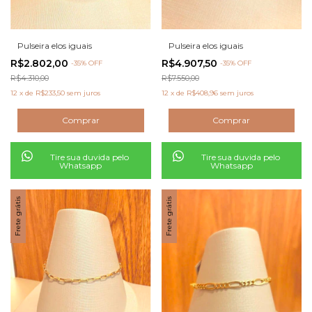
Pulseira elos iguais
Pulseira elos iguais
R$2.802,00
R$4.907,50
-
35
% OFF
-
35
% OFF
R$4.310,00
R$7.550,00
12
x
de
R$233,50
sem juros
12
x
de
R$408,96
sem juros
Tire sua duvida pelo
Tire sua duvida pelo
Whatsapp
Whatsapp
Frete grátis
Frete grátis