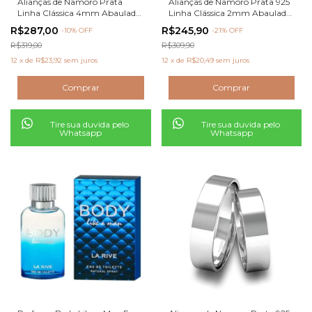
Alianças de Namoro Prata
Alianças de Namoro Prata 925
Linha Clássica 4mm Abaulada
Linha Clássica 2mm Abaulada
Polida
Polida
R$287,00
R$245,90
-
10
% OFF
-
21
% OFF
R$319,00
R$309,90
12
x
de
R$23,92
sem juros
12
x
de
R$20,49
sem juros
Tire sua duvida pelo
Tire sua duvida pelo
Whatsapp
Whatsapp