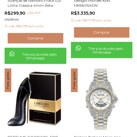
Alianças de Namoro Prata 925
Relógio Michael Kors
Linha Clássica 4mm Reta
MK5605/4DN
Polida
R$299,90
R$3.335,90
-
23
% OFF
R$389,00
12
x
de
R$277,99
sem juros
12
x
de
R$24,99
sem juros
Tire sua duvida pelo
Whatsapp
Tire sua duvida pelo
Whatsapp
Frete grátis
Frete grátis