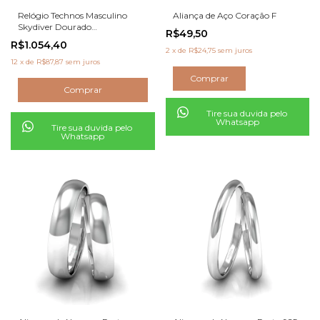
Relógio Technos Masculino
Aliança de Aço Coração F
Skydiver Dourado
R$49,50
WT2050AF/1B
R$1.054,40
2
x
de
R$24,75
sem juros
12
x
de
R$87,87
sem juros
Comprar
Tire sua duvida pelo
Whatsapp
Tire sua duvida pelo
Whatsapp