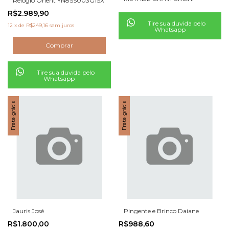
Relógio Orient YN8SS003G1SX
R$2.989,90
Tire sua duvida pelo
12
x
de
R$249,16
sem juros
Whatsapp
Tire sua duvida pelo
Whatsapp
Frete grátis
Frete grátis
Jauris José
Pingente e Brinco Daiane
R$1.800,00
R$988,60