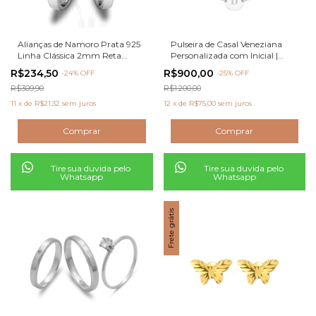
Alianças de Namoro Prata 925
Pulseira de Casal Veneziana
Linha Clássica 2mm Reta
Personalizada com Inicial |
Polida
Prata 925 Legítima
R$234,50
R$900,00
-
24
% OFF
-
25
% OFF
R$309,90
R$1.200,00
11
x
de
R$21,32
sem juros
12
x
de
R$75,00
sem juros
Tire sua duvida pelo
Tire sua duvida pelo
Whatsapp
Whatsapp
Frete grátis