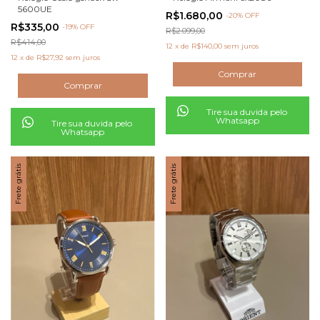
5600UE
R$1.680,00
-
20
% OFF
R$335,00
-
19
% OFF
R$2.099,00
R$414,00
12
x
de
R$140,00
sem juros
12
x
de
R$27,92
sem juros
Tire sua duvida pelo
Whatsapp
Tire sua duvida pelo
Whatsapp
Frete grátis
Frete grátis