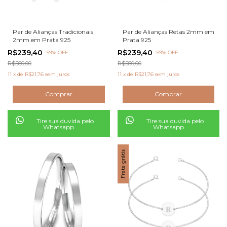
Par de Alianças Tradicionais
Par de Alianças Retas 2mm em
2mm em Prata 925
Prata 925
R$239,40
R$239,40
-
59
% OFF
-
59
% OFF
R$580,00
R$580,00
11
x
de
R$21,76
sem juros
11
x
de
R$21,76
sem juros
Tire sua duvida pelo
Tire sua duvida pelo
Whatsapp
Whatsapp
Frete grátis