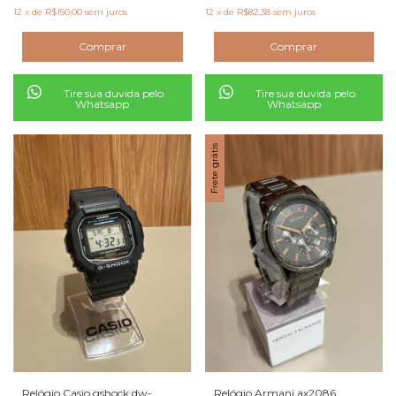
12
x
de
R$150,00
sem juros
12
x
de
R$82,38
sem juros
Tire sua duvida pelo
Tire sua duvida pelo
Whatsapp
Whatsapp
Frete grátis
Relógio Casio gshock dw-
Relógio Armani ax2086