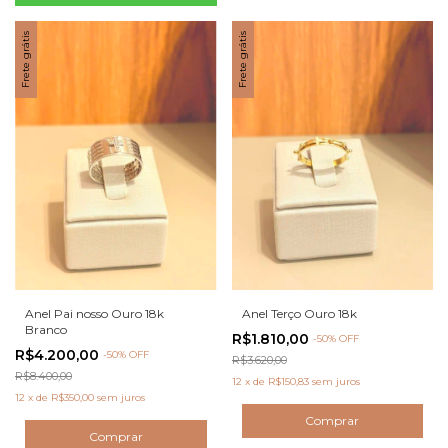
Frete grátis
Frete grátis
Anel Pai nosso Ouro 18k
Anel Terço Ouro 18k
Branco
R$1.810,00
-
50
% OFF
R$4.200,00
-
50
% OFF
R$3.620,00
R$8.400,00
12
x
de
R$150,83
sem juros
12
x
de
R$350,00
sem juros