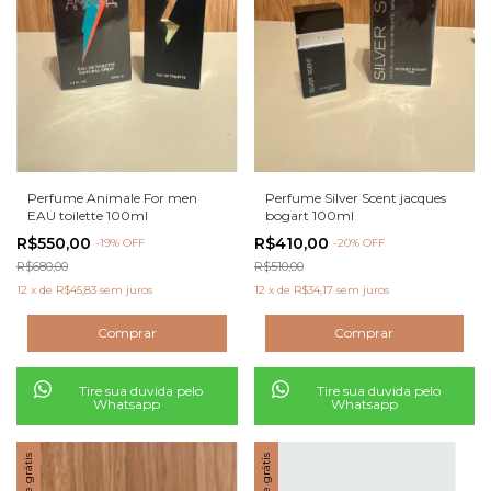
Perfume Animale For men
Perfume Silver Scent jacques
EAU toilette 100ml
bogart 100ml
R$550,00
R$410,00
-
19
% OFF
-
20
% OFF
R$680,00
R$510,00
12
x
de
R$45,83
sem juros
12
x
de
R$34,17
sem juros
Tire sua duvida pelo
Tire sua duvida pelo
Whatsapp
Whatsapp
Frete grátis
Frete grátis