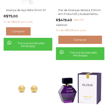
Aliança de Aço Reta 3mm M
Par de Alianças Veneza 3,5mm
em Prata 925 | Acabamento
R$75,00
Diamantado Fosco
R$419,40
-
53
% OFF
3
x
de
R$25,00
sem juros
R$890,00
12
x
de
R$34,95
sem juros
Comprar
Tire sua duvida pelo
Whatsapp
Tire sua duvida pelo
Whatsapp