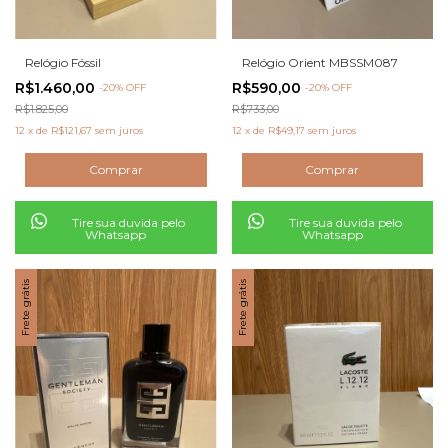
Relógio Fóssil
Relógio Orient MBSSM087
R$1.460,00
R$590,00
-
20
% OFF
-
20
% OFF
R$1.825,00
R$733,00
12
x
de
R$121,67
sem juros
12
x
de
R$49,17
sem juros
Tire sua duvida pelo
Tire sua duvida pelo
Whatsapp
Whatsapp
Frete grátis
Frete grátis