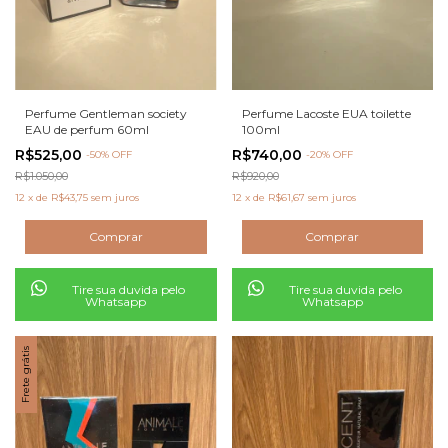
Perfume Gentleman society
Perfume Lacoste EUA toilette
EAU de perfum 60ml
100ml
R$525,00
R$740,00
-
50
% OFF
-
20
% OFF
R$1.050,00
R$920,00
12
x
de
R$43,75
sem juros
12
x
de
R$61,67
sem juros
Tire sua duvida pelo
Tire sua duvida pelo
Whatsapp
Whatsapp
Frete grátis