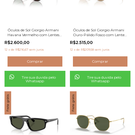
Óculos de Sol Giorgio Armani
Óculos de Sol Giorgio Armani
Havana Vermelho com Lentes
Ouro-Pálido Fosco com Lentes
Verdes
Marrom-Claro
R$2.600,00
R$2.515,00
12
x
de
R$216,67
sem juros
12
x
de
R$209,58
sem juros
Tire sua duvida pelo
Tire sua duvida pelo
Whatsapp
Whatsapp
Frete grátis
Frete grátis