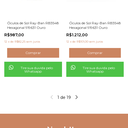
Óculos de Sol Ray-Ban RB3548
Óculos de Sol Ray-Ban RB3548
Hexagonal 919631 Ouro
Hexagonal 919631 Ouro
R$987,00
R$1.212,00
12
x
de
R$82,25
sem juros
12
x
de
R$101,00
sem juros
Tire sua duvida pelo
Tire sua duvida pelo
Whatsapp
Whatsapp
1
de
19