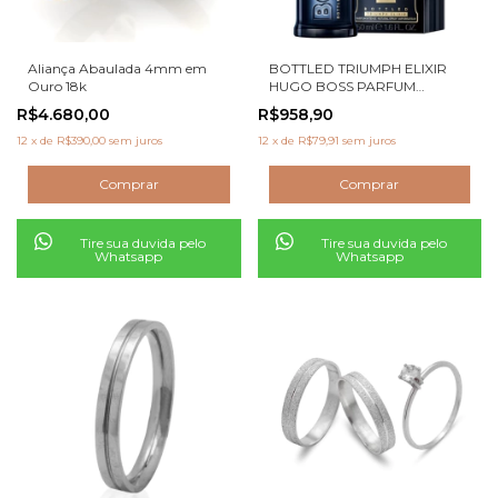
Aliança Abaulada 4mm em
BOTTLED TRIUMPH ELIXIR
Ouro 18k
HUGO BOSS PARFUM
INTENSE MASC 50ml
R$4.680,00
R$958,90
12
x
de
R$390,00
sem juros
12
x
de
R$79,91
sem juros
Tire sua duvida pelo
Tire sua duvida pelo
Whatsapp
Whatsapp