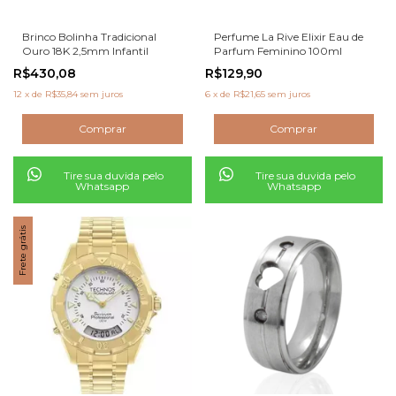
Brinco Bolinha Tradicional
Perfume La Rive Elixir Eau de
Ouro 18K 2,5mm Infantil
Parfum Feminino 100ml
R$430,08
R$129,90
12
x
de
R$35,84
sem juros
6
x
de
R$21,65
sem juros
Tire sua duvida pelo
Tire sua duvida pelo
Whatsapp
Whatsapp
Frete grátis