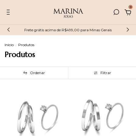
0
Frete grátis acima de R$499,00 para Minas Gerais
Início
.
Produtos
Produtos
Ordenar
Filtrar