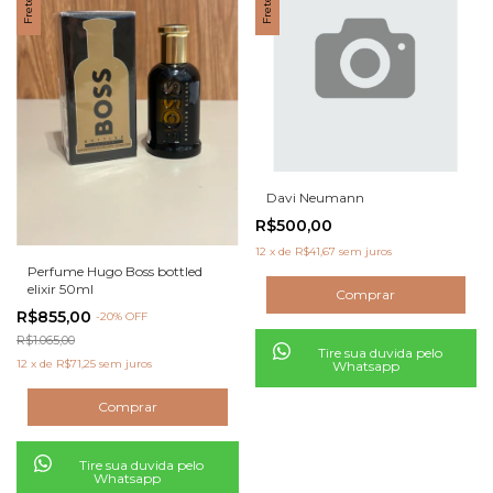
Davi Neumann
R$500,00
12
x
de
R$41,67
sem juros
Perfume Hugo Boss bottled
elixir 50ml
R$855,00
-
20
% OFF
R$1.065,00
Tire sua duvida pelo
12
x
de
R$71,25
sem juros
Whatsapp
Tire sua duvida pelo
Whatsapp