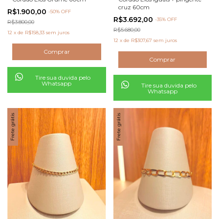
cruz 60cm
R$1.900,00
-
50
% OFF
R$3.692,00
-
35
% OFF
R$3.800,00
R$5.680,00
12
x
de
R$158,33
sem juros
12
x
de
R$307,67
sem juros
Tire sua duvida pelo
Whatsapp
Tire sua duvida pelo
Whatsapp
Frete grátis
Frete grátis