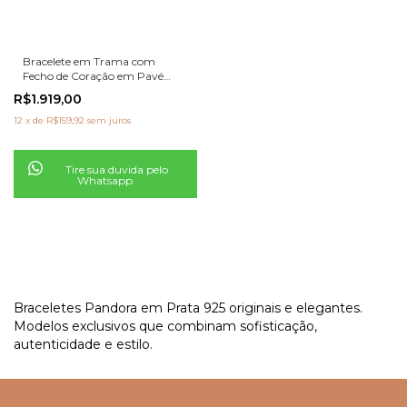
Bracelete em Trama com
Fecho de Coração em Pavé
Pandora Moments
R$1.919,00
12
x
de
R$159,92
sem juros
Tire sua duvida pelo
Whatsapp
Braceletes Pandora em Prata 925 originais e elegantes.
Modelos exclusivos que combinam sofisticação,
autenticidade e estilo.