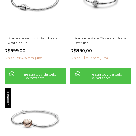
Bracelete Fecho P Pandora em
Bracelete Snowflake em Prata
Prata de Lei
Esterlina
R$999,00
R$890,00
12
x
de
R$83,25
sem juros
12
x
de
R$74,17
sem juros
Tire sua duvida pelo
Tire sua duvida pelo
Whatsapp
Whatsapp
Esgotado