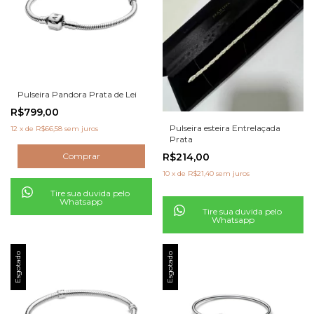
Pulseira Pandora Prata de Lei
R$799,00
Pulseira esteira Entrelaçada
12
x
de
R$66,58
sem juros
Prata
R$214,00
10
x
de
R$21,40
sem juros
Tire sua duvida pelo
Whatsapp
Tire sua duvida pelo
Whatsapp
Esgotado
Esgotado