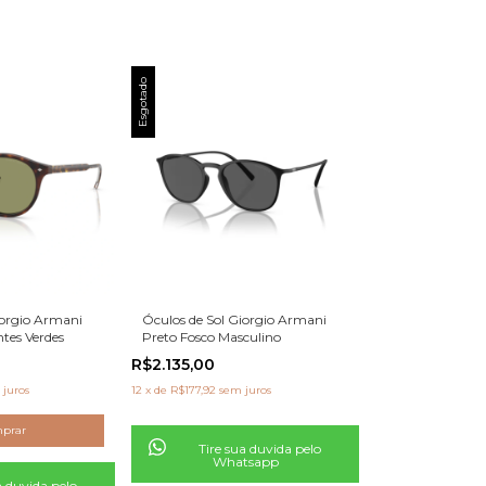
re moda, conforto e identidade.
Esgotado
iorgio Armani
Óculos de Sol Giorgio Armani
tes Verdes
Preto Fosco Masculino
R$2.135,00
 juros
12
x
de
R$177,92
sem juros
Tire sua duvida pelo
Whatsapp
a duvida pelo