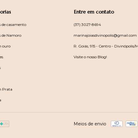
orias
Entre em contato
s de casamento
(37) 3027-8694
s de Namoro
marinajoiasdivinopolis@gmail.com
m ouro
R. Goiás, 915 - Centro - Divinópolis
es
Visite o nosso Blog!
s
m Prata
a
Meios de envio