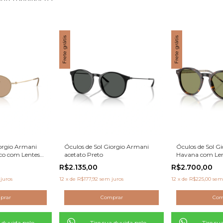
orto e estilo
 Armani
disponíveis na
Marina Joias
e descubra o equilíbrio perfeito ent
Frete grátis
Frete grátis
iorgio Armani
Óculos de Sol Giorgio Armani
Óculos de Sol G
co com Lentes
acetato Preto
Havana com Len
R$2.135,00
R$2.700,00
juros
12
x
de
R$177,92
sem juros
12
x
de
R$225,00
sem
a duvida pelo
Tire sua duvida pelo
Tire su