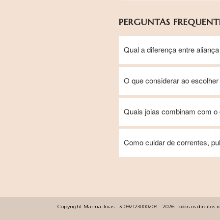
PERGUNTAS FREQUENTE
Qual a diferença entre alia
O que considerar ao escolher
Quais joias combinam com o d
Como cuidar de correntes, pul
Copyright Marina Joias - 31092123000204 - 2026. Todos os direitos r