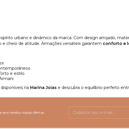
espírito urbano e dinâmico da marca. Com design arrojado, mate
do e cheio de atitude. Armações versáteis garantem
conforto e 
ex
contemporâneos
orto e estilo
 Armani
disponíveis na
Marina Joias
e descubra o equilíbrio perfeito ent
-se e receba nossas ofertas.