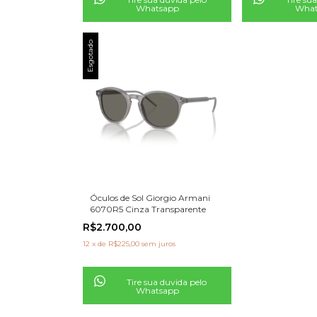
Whatsapp
What
Esgotado
Óculos de Sol Giorgio Armani
6070R5 Cinza Transparente
R$2.700,00
12
x
de
R$225,00
sem juros
Tire sua duvida pelo
Whatsapp