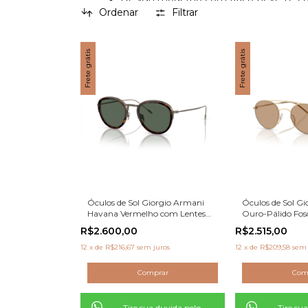
Excelente relação entre qualidade, conf
Ordenar
Filtrar
Autenticidade e DNA jovem da marca
Explore os
óculos Armani Exchange originais
Frete grátis
Frete grátis
Óculos de Sol Giorgio Armani
Óculos de Sol G
Havana Vermelho com Lentes
Ouro-Pálido Fos
Verdes
Marrom-Claro
R$2.600,00
R$2.515,00
12
x
de
R$216,67
sem juros
12
x
de
R$209,58
sem 
Tire sua duvida pelo
Tire su