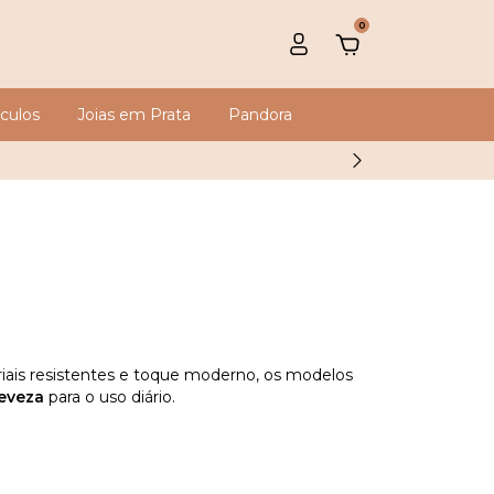
0
culos
Joias em Prata
Pandora
leveza
para o uso diário.