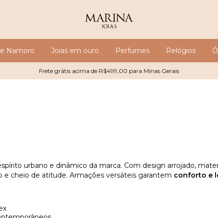
 de Namoro
Joias em ouro
Perfumes
Relógios
Ó
Frete grátis acima de R$499,00 para Minas Gerais
e dinâmico da marca. Com design arrojado, materiais resistentes e toque moderno, os modelos
são ideais para quem busca um visual atualizado e cheio de atitude. Armações versáteis garantem
conforto e 
ex
contemporâneos