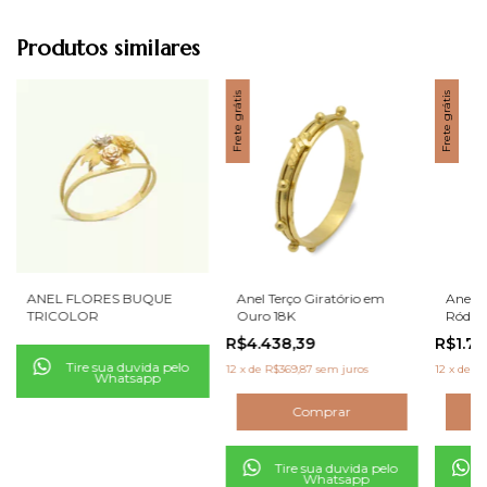
Produtos similares
Frete grátis
Frete grátis
ANEL FLORES BUQUE
Anel Terço Giratório em
Anel T
TRICOLOR
Ouro 18K
Ródio
R$4.438,39
R$1.75
Tire sua duvida pelo
12
x
de
R$369,87
sem juros
12
x
de
R$
Whatsapp
Tire sua duvida pelo
Whatsapp