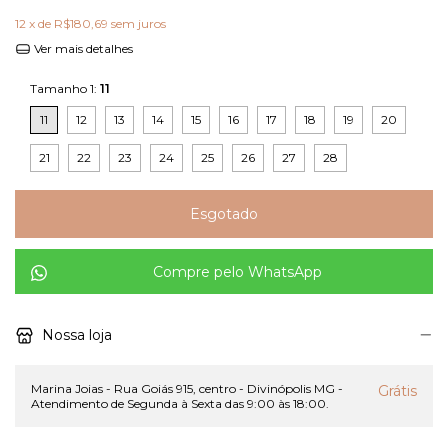
12
x de
R$180,69
sem juros
Ver mais detalhes
Tamanho 1:
11
11
12
13
14
15
16
17
18
19
20
21
22
23
24
25
26
27
28
Compre pelo WhatsApp
Nossa loja
Marina Joias - Rua Goiás 915, centro - Divinópolis MG -
Grátis
Atendimento de Segunda à Sexta das 9:00 às 18:00.