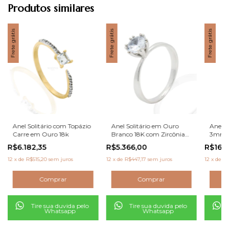
Produtos similares
Frete grátis
Frete grátis
Frete grátis
Anel Solitário com Topázio
Anel Solitário em Ouro
Anel S
Carre em Ouro 18k
Branco 18K com Zircônia
3mm A
6mm Garra Dupla
Ouro 
R$6.182,35
R$5.366,00
R$16.5
12
x
de
R$515,20
sem juros
12
x
de
R$447,17
sem juros
12
x
de
R$
Tire sua duvida pelo
Tire sua duvida pelo
Whatsapp
Whatsapp