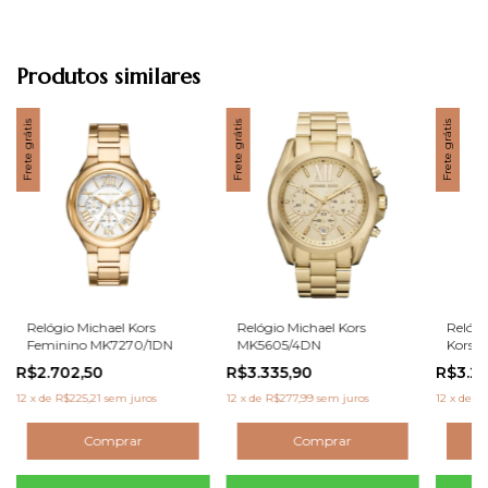
Produtos similares
Frete grátis
Frete grátis
Frete grátis
Relógio Michael Kors
Relógio Michael Kors
Relógi
Feminino MK7270/1DN
MK5605/4DN
Kors 
R$2.702,50
R$3.335,90
R$3.2
12
x
de
R$225,21
sem juros
12
x
de
R$277,99
sem juros
12
x
de
R$